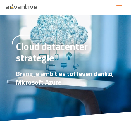
Cloud datacenter
strategie
Breng je ambities tot leven dankzij
Microsoft Azure