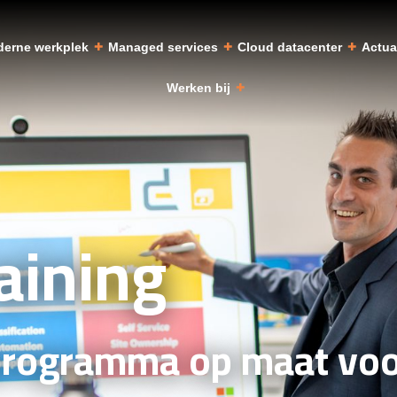
erne werkplek
Managed services
Cloud datacenter
Actu
Werken bij
aining
programma op maat voo