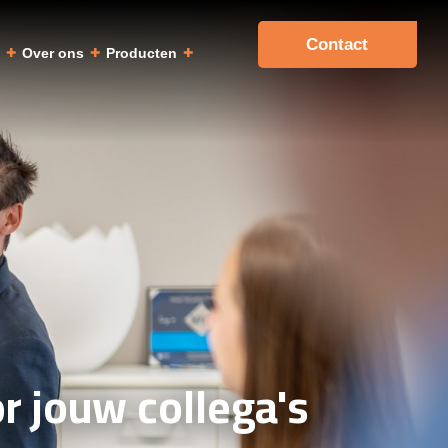
Contact
a
Over ons
Producten
r jouw collega's