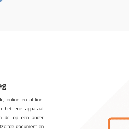
eg
k, online en offline.
op het ene apparaat
n dit op een ander
etzelfde document en