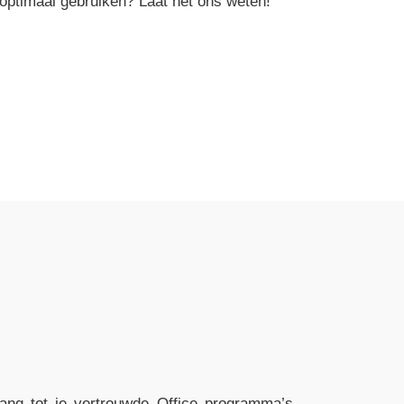
 optimaal gebruiken? Laat het ons weten!
gang tot je vertrouwde Office programma’s.