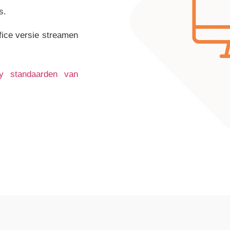
s.
fice versie streamen
ty standaarden van