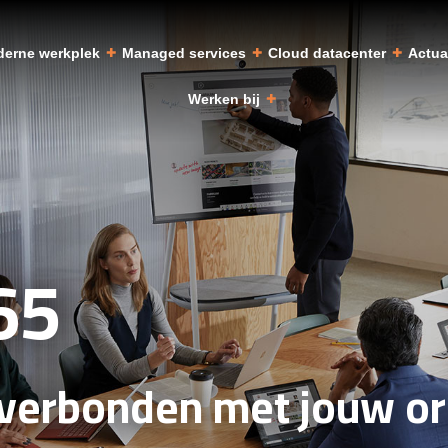
erne werkplek
Managed services
Cloud datacenter
Actu
Werken bij
65
al verbonden met jouw o