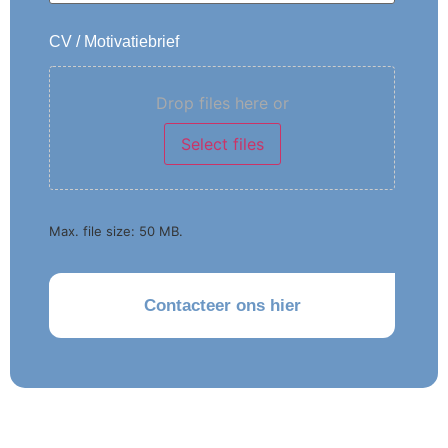
CV / Motivatiebrief
Drop files here or
Select files
Max. file size: 50 MB.
CAPTCHA