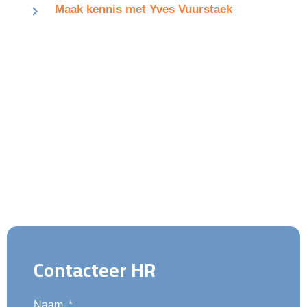
Maak kennis met Yves Vuurstaek
Contacteer HR
Naam
*