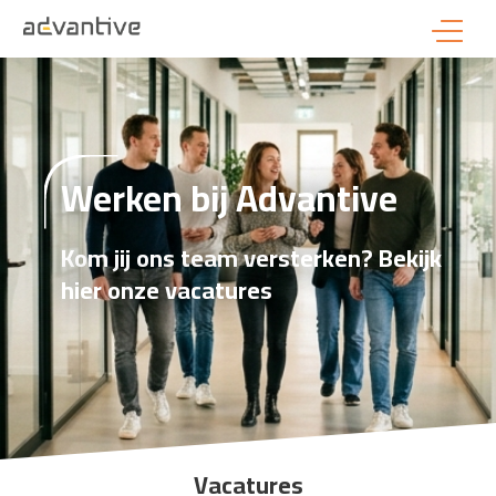
Werken bij Advantive
Kom jij ons team versterken? Bekijk
hier onze vacatures
Vacatures